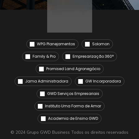
WPG Planejamentos
Solomon
Family & Pro
Empresarização 360°
Promised Land Agronegócio
Jama Administradora
GW Incorporadora
GWD Serviços Empresariais
Instituto Uma Forma de Amar
Academia de Ensino GWD
© 2024 Grupo GWD Business
Todos os direitos reservados