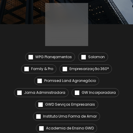
WPG Planejamentos
Solomon
Family & Pro
Empresarização 360°
Promised Land Agronegócio
Jama Administradora
GW Incorporadora
GWD Serviços Empresariais
Instituto Uma Forma de Amar
Academia de Ensino GWD